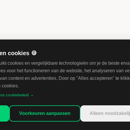
Voor de Vakgroep Digitale Rechten, Ethiek en Privacy zoeken wij
een Senior Privacy Officer die een belangrijke bijdrage levert aan
de integratie van de Amsterdamse Riool- en Watertaken (ARW)
binnen de gemeentelijke organisatie.
Bekijk opdracht
en cookies 🍪
ikt cookies en vergelijkbare technologieën om je de beste erva
PROVINCIE GELDERLAND
es voor het functioneren van de website, het analyseren van ve
#976 Senior Organisatieadviseur
van content en advertenties. Door op "Alles accepteren" te klik
Ref:
#976
| Start:
14-09-2026
| Deadline:
18-08-2026 12:00
 cookies.
Voor provincie Gelderland zijn wij op zoek naar een Senior
ns cookiebeleid →
Organisatieadviseur
Voorkeuren aanpassen
Alleen noodzakeli
Bekijk opdracht