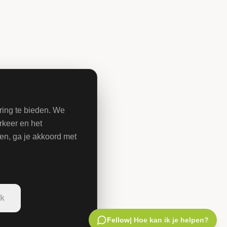
Ref:
978
| Start:
01-09-2026
| Deadline:
19-08-2026 12:00
De VNG is op zoek naar een Senior adviseur samenhang beleid en
kwaliteit VE.
Bekijk opdracht
ring te bieden. We
GEMEENTE ROTTERDAM
rkeer en het
#975 Projectleider Facilitaire Dienstverlening
ken, ga je akkoord met
Ref:
#975
| Start:
Z.s.m.
| Deadline:
12-08-2026 12:00
Voor Gemeente Rotterdam zijn wij op zoek naar een Projectleider
Facilitaire Dienstverlening
jk
Bekijk opdracht
Fellow
| Hoe kan ik je helpen?