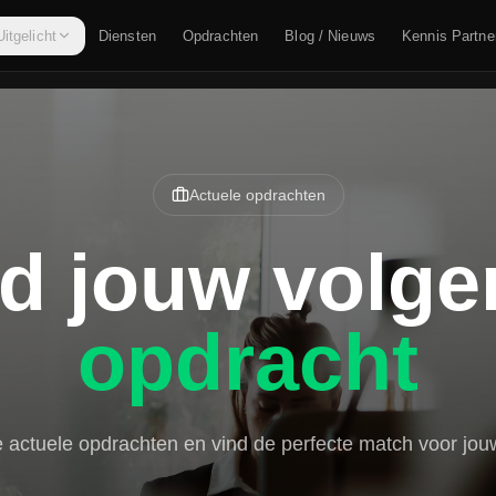
Uitgelicht
Diensten
Opdrachten
Blog / Nieuws
Kennis Partne
Actuele opdrachten
d jouw volg
opdracht
e actuele opdrachten en vind de perfecte match voor jouw