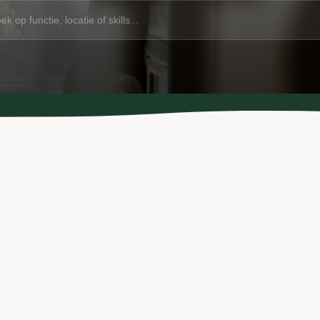
BELASTINGDIENST
#988 Product Owner / Informatieanalist