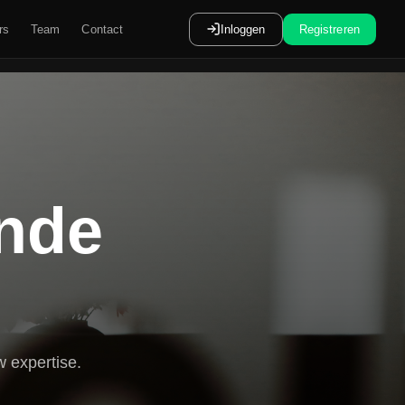
rs
Team
Contact
Inloggen
Registreren
ende
 expertise.