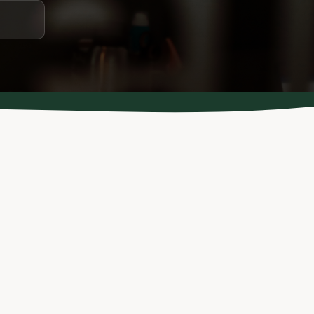
BELASTINGDIENST
#987 Senior Data Integratie Expert