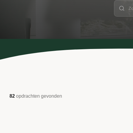
82
opdrachten
gevonden
BELASTINGDIENST
#989 Senior Procesontwerper