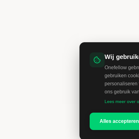
Ref:
980
| Start:
18-10-2026
| Deadline:
18-08-2026 06:00
Voor de Gemeente Breda zijn wij op zoek naar een ervaren
Frontofficemedewerker Stevig Lokaal Team Jeugd. Je wordt ingezet
binnen het Stevig Lokaal Team Zuidwest, dat in Breda werkt onder
de naam Wijs! Breda. In deze functie ben jij het eerste inhoudelijke
aanspreekpunt voor nieuwe aanvragen. Je beoordeelt hulpvragen,
Bekijk opdracht
voert triage uit en bepaalt welke ondersteuning of vervolgstap nodig
is. Daarmee vervul je een belangrijke rol aan de voorkant van de
gemeentelijke jeugdhulpverlening.
Wij gebruik
Onefellow gebru
WERKORGANISATIE BUCH
gebruiken cooki
#977 Preventieconsulent Sociaal team
personaliseren 
Ref:
#977
| Start:
01-10-2026
| Deadline:
14-08-2026 12:00
ons gebruik van
Voor Werkorganisatie BUCH zijn wij op zoek naar een
Lees meer over o
Preventieconsulent Sociaal team
Alles accepteren
Bekijk opdracht