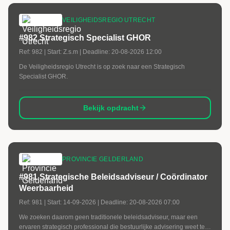
VEILIGHEIDSREGIO UTRECHT
#982 Strategisch Specialist GHOR
Ref:
982
| Start:
Z.s.m
| Deadline:
20-08-2026 12:00
De Veiligheidsregio Utrecht is op zoek naar een Strategisch
Specialist GHOR.
Bekijk opdracht
PROVINCIE GELDERLAND
#981 Strategische Beleidsadviseur / Coördinator
Weerbaarheid
Ref:
981
| Start:
14-09-2026
| Deadline:
20-08-2026 07:00
We zoeken daarom geen traditionele beleidsadviseur, maar een
ervaren strategisch professional die bestuurlijke advisering weet te