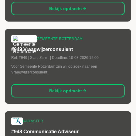
Bekijk opdracht
GEMEENTE ROTTERDAM
#949 Vraagwijzerconsulent
Ref:
#949
| Start:
Z.s.m.
| Deadline:
10-08-2026 12:00
Voor Gemeente Rotterdam zijn wij op zoek naar een
Vraagwijzerconsulent
Bekijk opdracht
KADASTER
#948 Communicatie Adviseur