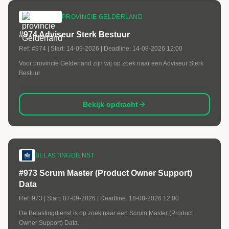
PROVINCIE GELDERLAND
#974 Adviseur Sterk Bestuur
Ref:
#974
| Start:
14-09-2026
| Deadline:
14-08-2026 12:00
Voor provincie Gelderland zijn wij op zoek naar een Adviseur Sterk
Bestuur
Bekijk opdracht
BELASTINGDIENST
#973 Scrum Master (Product Owner Support)
Data
Ref:
973
| Start:
07-09-2026
| Deadline:
18-08-2026 12:00
De Belastingdienst is op zoek naar een Scrum Master (Product
Owner Support) Data.