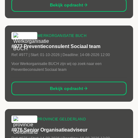
Bekijk opdracht
WERKORGANISATIE BUCH
#977 Preventieconsulent Sociaal team
Ref:
#977
| Start:
01-10-2026
| Deadline:
14-08-2026 12:00
Voor Werkorganisatie BUCH zijn wij op zoek naar een
Preventieconsulent Sociaal team
Bekijk opdracht
PROVINCIE GELDERLAND
#976 Senior Organisatieadviseur