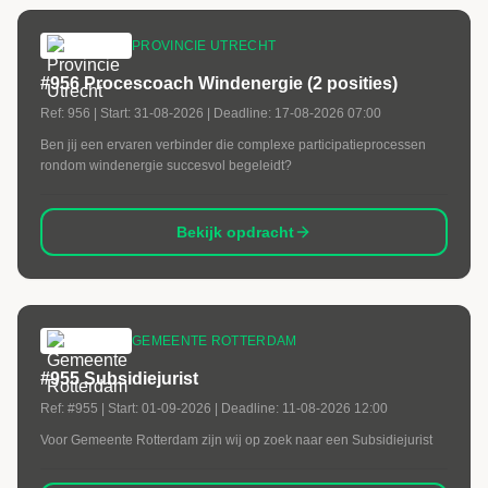
PROVINCIE UTRECHT
#956 Procescoach Windenergie (2 posities)
Ref:
956
| Start:
31-08-2026
| Deadline:
17-08-2026 07:00
Ben jij een ervaren verbinder die complexe participatieprocessen
rondom windenergie succesvol begeleidt?
Bekijk opdracht
GEMEENTE ROTTERDAM
#955 Subsidiejurist
Ref:
#955
| Start:
01-09-2026
| Deadline:
11-08-2026 12:00
Voor Gemeente Rotterdam zijn wij op zoek naar een Subsidiejurist