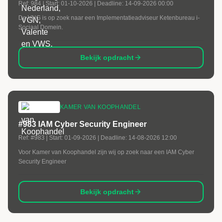
Ref:
984
| Start:
01-10-2026
| Deadline:
14-09-2026 00:00
De VNG is op zoek naar een Implementatieadviseur Ketenbureau i-
Sociaal Domein.
Bekijk opdracht
KAMER VAN KOOPHANDEL
#983 IAM Cyber Security Engineer
Ref:
#983
| Start:
01-09-2026
| Deadline:
14-08-2026 12:00
Voor Kamer van Koophandel zijn wij op zoek naar een IAM Cyber
Security Engineer
Bekijk opdracht