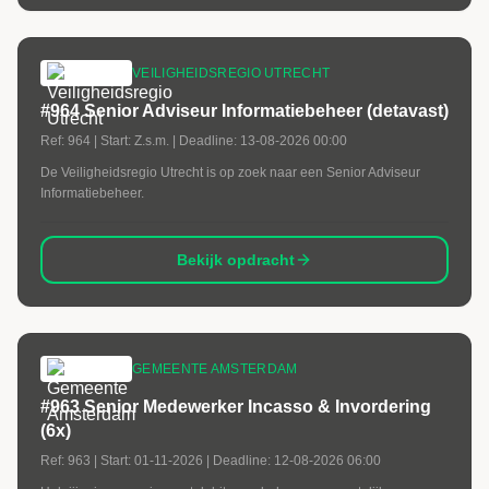
VEILIGHEIDSREGIO UTRECHT
#964 Senior Adviseur Informatiebeheer (detavast)
Ref:
964
| Start:
Z.s.m.
| Deadline:
13-08-2026 00:00
De Veiligheidsregio Utrecht is op zoek naar een Senior Adviseur
Informatiebeheer.
Bekijk opdracht
GEMEENTE AMSTERDAM
#963 Senior Medewerker Incasso & Invordering
(6x)
Ref:
963
| Start:
01-11-2026
| Deadline:
12-08-2026 06:00