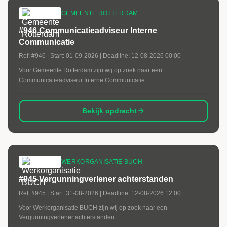
GEMEENTE ROTTERDAM
#946 Communicatieadviseur Interne
Communicatie
Ref:
#946
| Start:
01-09-2026
| Deadline:
12-08-2026 00:00
Voor Gemeente Rotterdam zijn wij op zoek naar een
Communicatieadviseur Interne Communicatie
Bekijk opdracht
WERKORGANISATIE BUCH
#945 Vergunningverlener achterstanden
Ref:
#945
| Start:
31-08-2026
| Deadline:
12-08-2026 12:00
Voor Werkorganisatie BUCH zijn wij op zoek naar een
Vergunningverlener achterstanden