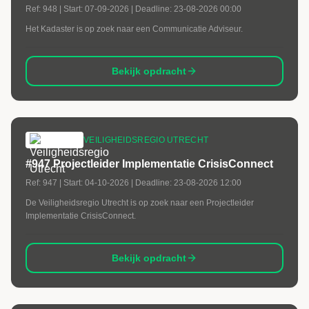
Ref:
948
| Start:
07-09-2026
| Deadline:
23-08-2026 00:00
Het Kadaster is op zoek naar een Communicatie Adviseur.
Bekijk opdracht
VEILIGHEIDSREGIO UTRECHT
#947 Projectleider Implementatie CrisisConnect
Ref:
947
| Start:
04-10-2026
| Deadline:
23-08-2026 12:00
De Veiligheidsregio Utrecht is op zoek naar een Projectleider
Implementatie CrisisConnect.
Bekijk opdracht