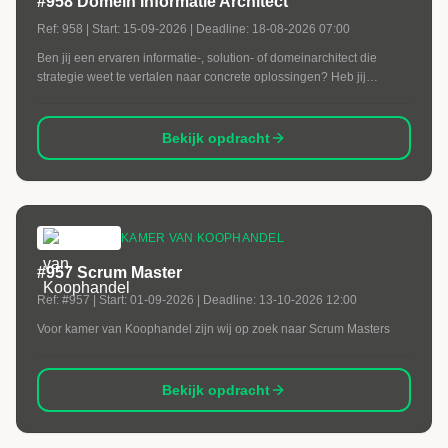
#958 Domein Informatie Architect
Ref:
958
| Start:
15-09-2026
| Deadline:
18-08-2026 07:00
Ben jij een ervaren informatie-, solution- of domeinarchitect die
strategie weet te vertalen naar concrete oplossingen? Heb jij
ervaring met complexe applicatielandschappen,
architectuurgovernance en digitale transformaties binnen de
overheid? Dan zijn wij op zoek naar jou.
Bekijk opdracht
KAMER VAN KOOPHANDEL
#957 Scrum Master
Ref:
#957
| Start:
01-09-2026
| Deadline:
13-10-2026 12:00
Voor kamer van Koophandel zijn wij op zoek naar Scrum Masters
Bekijk opdracht