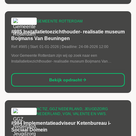
GEMEENTE ROTTERDAM
#985 Installatietoezichthouder- realisatie museum
Boijmans Van Beuningen
Ref:
#985
| Start:
01-01-2026
| Deadline:
24-08-2026 12:00
Voor Gemeente Rotterdam zijn wij op zoek naar een
Installatietoezichthouder- realisatie museum Boijmans Van
Beuningen
Bekijk opdracht
ACTIZ, GGZ NEDERLAND, JEUGDZORG
NEDERLAND, VGN, VALENTE EN VWS.
#984 Implementatieadviseur Ketenbureau i-
Sociaal Domein