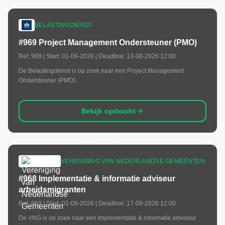
BELASTINGDIENST
#969 Project Management Ondersteuner (PMO)
Ref:
969
| Start:
01-09-2026
| Deadline:
13-08-2026 12:00
De Belastingdienst is op zoek naar een Project Management
Ondersteuner (PMO).
Bekijk opdracht
VERENIGING VAN NEDERLANDSE GEMEENTEN
#968 Implementatie & informatie adviseur
arbeidsmigranten
Ref:
968
| Start:
01-09-2026
| Deadline:
17-08-2026 12:00
De VNG is op zoek naar een Implementatie & informatie adviseur