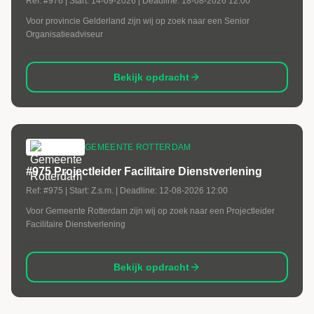
Ref:
#976
| Start:
14-09-2026
| Deadline:
18-08-2026 12:00
Voor provincie Gelderland zijn wij op zoek naar een Senior
Organisatieadviseur
Bekijk opdracht
GEMEENTE ROTTERDAM
#975 Projectleider Facilitaire Dienstverlening
Ref:
#975
| Start:
Z.s.m.
| Deadline:
12-08-2026 12:00
Voor Gemeente Rotterdam zijn wij op zoek naar een Projectleider
Facilitaire Dienstverlening
Bekijk opdracht