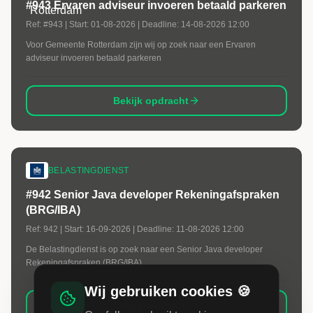
#943 Ervaren adviseur invoeren betaald parkeren
Ref:
#943
| Start:
01-08-2026
| Deadline:
14-08-2026 12:00
Voor Gemeente Rotterdam zijn wij op zoek naar een Ervaren
adviseur invoeren betaald parkeren
Bekijk opdracht
BELASTINGDIENST
#942 Senior Java developer Rekeningafspraken
(BRG/IBA)
Ref:
942
| Start:
16-09-2026
| Deadline:
11-08-2026 12:00
De Belastingdienst is op zoek naar een Senior Java developer
Rekeningafspraken (BRG/IBA).
Wij gebruiken cookies 🍪
Bekijk opdracht