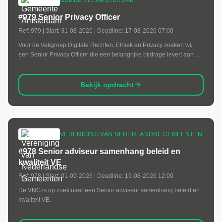
GEMEENTE AMSTERDAM
#979 Senior Privacy Officer
Ref:
979
| Start:
31-08-2026
| Deadline:
17-08-2026 07:00
Voor de Vakgroep Digitale Rechten, Ethiek en Privacy zoeken wij
een Senior Privacy Officer die een belangrijke bijdrage levert aan de
integratie van de Amsterdamse Riool- en Watertaken (ARW) binnen
de gemeentelijke organisatie.
Bekijk opdracht
VERENIGING VAN NEDERLANDSE GEMEENTEN
#978 Senior adviseur samenhang beleid en
kwaliteit VE
Ref:
978
| Start:
01-09-2026
| Deadline:
19-08-2026 12:00
De VNG is op zoek naar een Senior adviseur samenhang beleid en
kwaliteit VE.