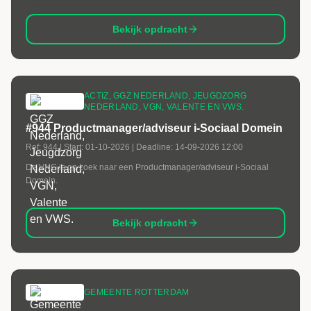
Bekijk opdracht
ACTIZ, GGZ NEDERLAND, JEUGDZORG
NEDERLAND, VGN, VALENTE EN VWS.
#944 Productmanager/adviseur i-Sociaal Domein
Ref:
944
| Start:
01-10-2026
| Deadline:
14-09-2026 12:00
De VNG is op zoek naar een Productmanager/adviseur i-Sociaal
Domein.
Bekijk opdracht
GEMEENTE ROTTERDAM