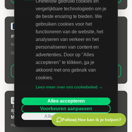
Onefellow gebruikt cookies en
vergelijkbare technologieën om je
de beste ervaring te bieden. We
gebruiken cookies voor het
BELASTINGDIENST
functioneren van de website, het
#941 Tester
analyseren van verkeer en het
Ref:
941
| Start:
14-09-2026
| Deadline:
10-08-2026 09:00
personaliseren van content en
De Belastingdienst is op zoek naar een Tester.
advertenties. Door op "Alles
accepteren" te klikken, ga je
akkoord met ons gebruik van
Bekijk opdracht
cookies.
Lees meer over ons cookiebeleid →
PROVINCIE GELDERLAND
Alles accepteren
Voorkeuren aanpassen
#937 Procesregisseur Provinciale Regietafel
Alleen noodzakelijk
Migratie & Integratie
Fellow
| Hoe kan ik je helpen?
Ref:
937
| Start:
20-09-2026
| Deadline:
26-08-2026 07:00