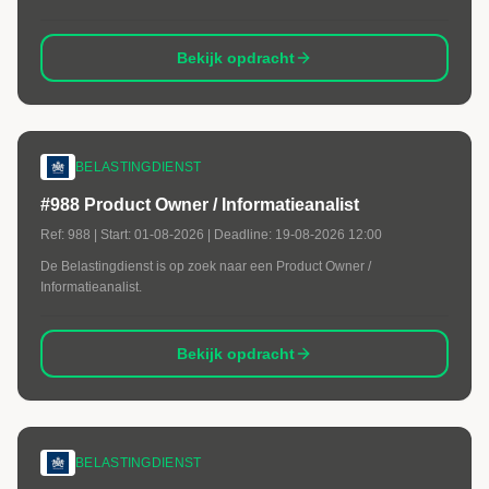
Bekijk opdracht
BELASTINGDIENST
#988 Product Owner / Informatieanalist
Ref:
988
| Start:
01-08-2026
| Deadline:
19-08-2026 12:00
De Belastingdienst is op zoek naar een Product Owner /
Informatieanalist.
Bekijk opdracht
BELASTINGDIENST