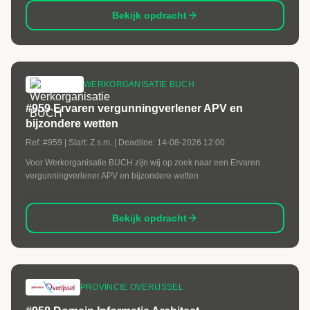
Bekijk opdracht
WERKORGANISATIE BUCH
#959 Ervaren vergunningverlener APV en
bijzondere wetten
Ref:
#959
| Start:
Z.s.m.
| Deadline:
14-08-2026 12:00
Voor Werkorganisatie BUCH zijn wij op zoek naar een Ervaren
vergunningverlener APV en bijzondere wetten
Bekijk opdracht
PROVINCIE OVERIJSSEL