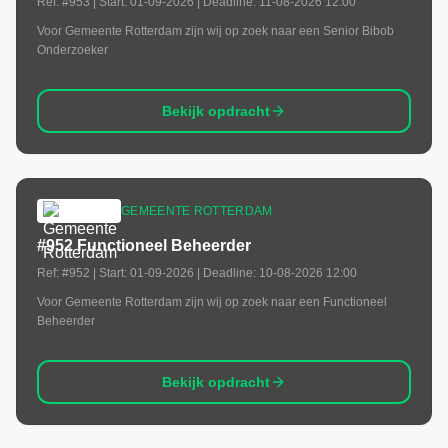
Ref:
#953
| Start:
01-09-2026
| Deadline:
11-08-2026 12:00
Voor Gemeente Rotterdam zijn wij op zoek naar een Senior Bibob
Onderzoeker
Bekijk opdracht
GEMEENTE ROTTERDAM
#952 Functioneel Beheerder
Ref:
#952
| Start:
01-09-2026
| Deadline:
10-08-2026 12:00
Voor Gemeente Rotterdam zijn wij op zoek naar een Functioneel
Beheerder
Bekijk opdracht