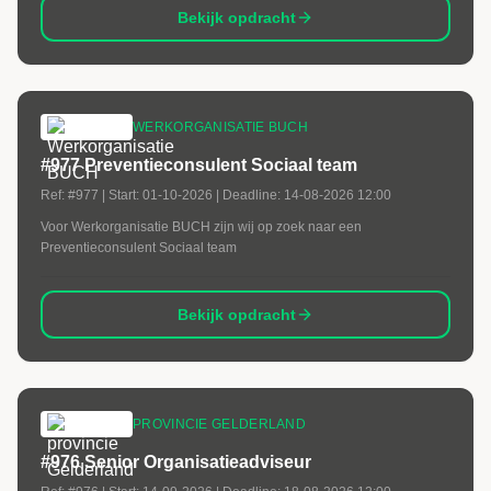
Bekijk opdracht
WERKORGANISATIE BUCH
#977 Preventieconsulent Sociaal team
Ref:
#977
| Start:
01-10-2026
| Deadline:
14-08-2026 12:00
Voor Werkorganisatie BUCH zijn wij op zoek naar een
Preventieconsulent Sociaal team
Bekijk opdracht
PROVINCIE GELDERLAND
#976 Senior Organisatieadviseur