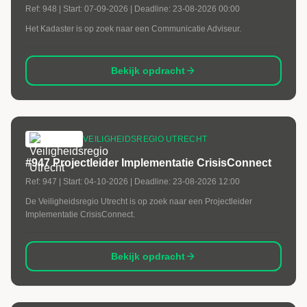
Ref:
948
| Start:
07-09-2026
| Deadline:
23-08-2026 00:00
Het Kadaster is op zoek naar een Communicatie Adviseur.
Bekijk opdracht
VEILIGHEIDSREGIO UTRECHT
#947 Projectleider Implementatie CrisisConnect
Ref:
947
| Start:
04-10-2026
| Deadline:
23-08-2026 12:00
De Veiligheidsregio Utrecht is op zoek naar een Projectleider
Implementatie CrisisConnect.
Bekijk opdracht