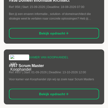
#958 Domein Informatie Architect
Ref:
958
| Start:
15-09-2026
| Deadline:
18-08-2026 07:00
Ben jij een ervaren informatie-, solution- of domeinarchitect die
strategie weet te vertalen naar concrete oplossingen? Heb jij
ervaring met complexe applicatielandschappen,
architectuurgovernance en digitale transformaties binnen de
overheid? Dan zijn wij op zoek naar jou.
Bekijk opdracht
KAMER VAN KOOPHANDEL
#957 Scrum Master
Ref:
#957
| Start:
01-09-2026
| Deadline:
13-10-2026 12:00
Voor kamer van Koophandel zijn wij op zoek naar Scrum Masters
Bekijk opdracht