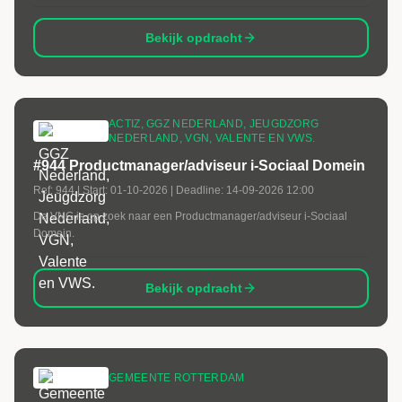
Bekijk opdracht
ACTIZ, GGZ NEDERLAND, JEUGDZORG
NEDERLAND, VGN, VALENTE EN VWS.
#944 Productmanager/adviseur i-Sociaal Domein
Ref:
944
| Start:
01-10-2026
| Deadline:
14-09-2026 12:00
De VNG is op zoek naar een Productmanager/adviseur i-Sociaal
Domein.
Bekijk opdracht
GEMEENTE ROTTERDAM