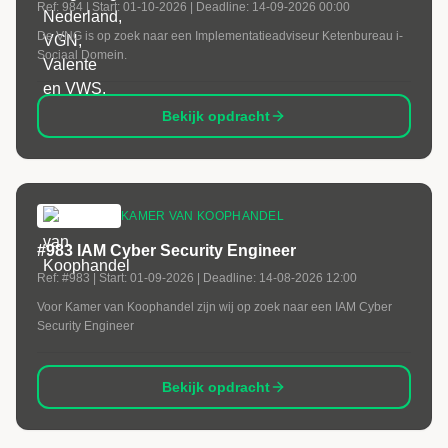
Ref:
984
| Start:
01-10-2026
| Deadline:
14-09-2026 00:00
De VNG is op zoek naar een Implementatieadviseur Ketenbureau i-
Sociaal Domein.
Bekijk opdracht
KAMER VAN KOOPHANDEL
#983 IAM Cyber Security Engineer
Ref:
#983
| Start:
01-09-2026
| Deadline:
14-08-2026 12:00
Voor Kamer van Koophandel zijn wij op zoek naar een IAM Cyber
Security Engineer
Bekijk opdracht