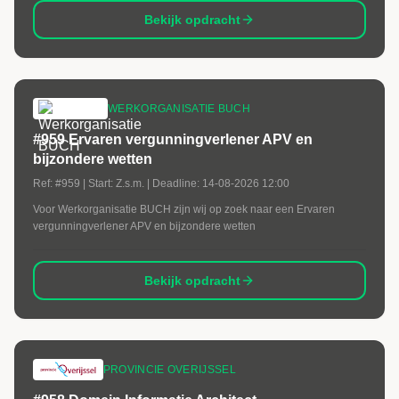
Bekijk opdracht
WERKORGANISATIE BUCH
#959 Ervaren vergunningverlener APV en
bijzondere wetten
Ref:
#959
| Start:
Z.s.m.
| Deadline:
14-08-2026 12:00
Voor Werkorganisatie BUCH zijn wij op zoek naar een Ervaren
vergunningverlener APV en bijzondere wetten
Bekijk opdracht
PROVINCIE OVERIJSSEL