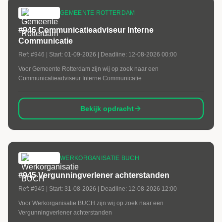
GEMEENTE ROTTERDAM
#946 Communicatieadviseur Interne
Communicatie
Ref:
#946
| Start:
01-09-2026
| Deadline:
12-08-2026 00:00
Voor Gemeente Rotterdam zijn wij op zoek naar een
Communicatieadviseur Interne Communicatie
Bekijk opdracht
WERKORGANISATIE BUCH
#945 Vergunningverlener achterstanden
Ref:
#945
| Start:
31-08-2026
| Deadline:
12-08-2026 12:00
Voor Werkorganisatie BUCH zijn wij op zoek naar een
Vergunningverlener achterstanden