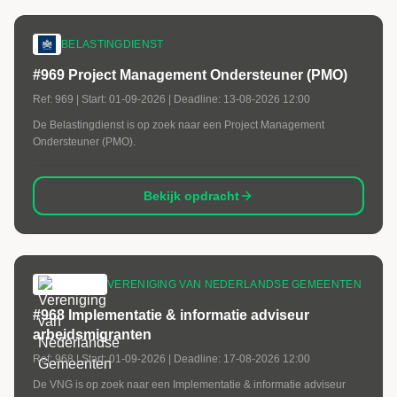
BELASTINGDIENST
#969 Project Management Ondersteuner (PMO)
Ref:
969
| Start:
01-09-2026
| Deadline:
13-08-2026 12:00
De Belastingdienst is op zoek naar een Project Management
Ondersteuner (PMO).
Bekijk opdracht
VERENIGING VAN NEDERLANDSE GEMEENTEN
#968 Implementatie & informatie adviseur
arbeidsmigranten
Ref:
968
| Start:
01-09-2026
| Deadline:
17-08-2026 12:00
De VNG is op zoek naar een Implementatie & informatie adviseur