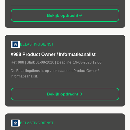
Bekijk opdracht
BELASTINGDIENST
#988 Product Owner / Informatieanalist
Ref:
988
| Start:
01-08-2026
| Deadline:
19-08-2026 12:00
De Belastingdienst is op zoek naar een Product Owner /
Informatieanalist.
Bekijk opdracht
BELASTINGDIENST