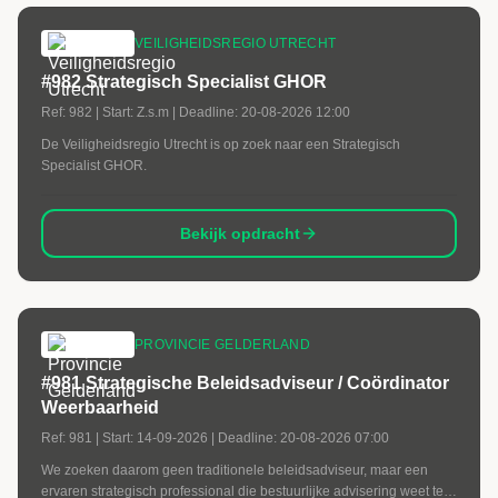
VEILIGHEIDSREGIO UTRECHT
#982 Strategisch Specialist GHOR
Ref:
982
| Start:
Z.s.m
| Deadline:
20-08-2026 12:00
De Veiligheidsregio Utrecht is op zoek naar een Strategisch
Specialist GHOR.
Bekijk opdracht
PROVINCIE GELDERLAND
#981 Strategische Beleidsadviseur / Coördinator
Weerbaarheid
Ref:
981
| Start:
14-09-2026
| Deadline:
20-08-2026 07:00
We zoeken daarom geen traditionele beleidsadviseur, maar een
ervaren strategisch professional die bestuurlijke advisering weet te