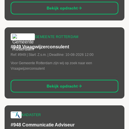
Bekijk opdracht
GEMEENTE ROTTERDAM
#949 Vraagwijzerconsulent
Ref:
#949
| Start:
Z.s.m.
| Deadline:
10-08-2026 12:00
Voor Gemeente Rotterdam zijn wij op zoek naar een
Vraagwijzerconsulent
Bekijk opdracht
KADASTER
#948 Communicatie Adviseur