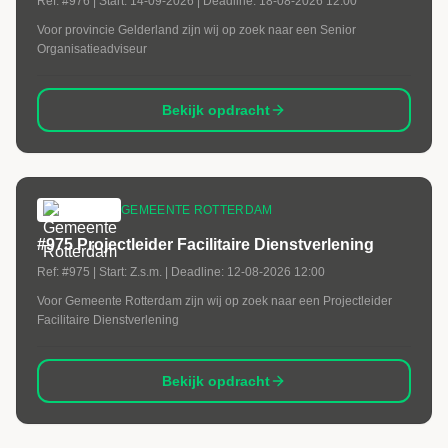
Ref:
#976
| Start:
14-09-2026
| Deadline:
18-08-2026 12:00
Voor provincie Gelderland zijn wij op zoek naar een Senior
Organisatieadviseur
Bekijk opdracht
GEMEENTE ROTTERDAM
#975 Projectleider Facilitaire Dienstverlening
Ref:
#975
| Start:
Z.s.m.
| Deadline:
12-08-2026 12:00
Voor Gemeente Rotterdam zijn wij op zoek naar een Projectleider
Facilitaire Dienstverlening
Bekijk opdracht