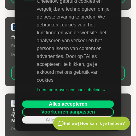
Onefellow gebruikt cookies en
vergelijkbare technologieën om je
de beste ervaring te bieden. We
gebruiken cookies voor het
BELASTINGDIENST
functioneren van de website, het
#941 Tester
analyseren van verkeer en het
Ref:
941
| Start:
14-09-2026
| Deadline:
10-08-2026 09:00
personaliseren van content en
De Belastingdienst is op zoek naar een Tester.
advertenties. Door op "Alles
accepteren" te klikken, ga je
akkoord met ons gebruik van
Bekijk opdracht
cookies.
Lees meer over ons cookiebeleid →
PROVINCIE GELDERLAND
Alles accepteren
Voorkeuren aanpassen
#937 Procesregisseur Provinciale Regietafel
Alleen noodzakelijk
Migratie & Integratie
Fellow
| Hoe kan ik je helpen?
Ref:
937
| Start:
20-09-2026
| Deadline:
26-08-2026 07:00