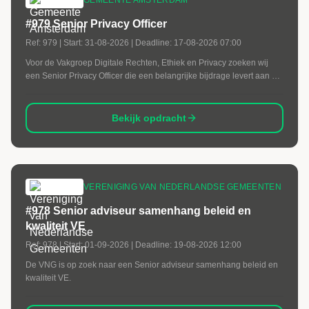
GEMEENTE AMSTERDAM
#979 Senior Privacy Officer
Ref:
979
| Start:
31-08-2026
| Deadline:
17-08-2026 07:00
Voor de Vakgroep Digitale Rechten, Ethiek en Privacy zoeken wij
een Senior Privacy Officer die een belangrijke bijdrage levert aan de
integratie van de Amsterdamse Riool- en Watertaken (ARW) binnen
de gemeentelijke organisatie.
Bekijk opdracht
VERENIGING VAN NEDERLANDSE GEMEENTEN
#978 Senior adviseur samenhang beleid en
kwaliteit VE
Ref:
978
| Start:
01-09-2026
| Deadline:
19-08-2026 12:00
De VNG is op zoek naar een Senior adviseur samenhang beleid en
kwaliteit VE.