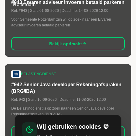
#943 Ervaren adviseur invoeren betaald parkeren
Ref:
#943
| Start:
01-08-2026
| Deadline:
14-08-2026 12:00
Voor Gemeente Rotterdam zijn wij op zoek naar een Ervaren
adviseur invoeren betaald parkeren
Bekijk opdracht
BELASTINGDIENST
#942 Senior Java developer Rekeningafspraken
(BRG/IBA)
Ref:
942
| Start:
16-09-2026
| Deadline:
11-08-2026 12:00
De Belastingdienst is op zoek naar een Senior Java developer
Rekeningafspraken (BRG/IBA).
Wij gebruiken cookies 🍪
Bekijk opdracht