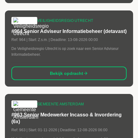
VEILIGHEIDSREGIO UTRECHT
#964 Senior Adviseur Informatiebeheer (detavast)
Ref:
964
| Start:
Z.s.m.
| Deadline:
13-08-2026 00:00
De Veiligheidsregio Utrecht is op zoek naar een Senior Adviseur
Informatiebeheer.
Bekijk opdracht
GEMEENTE AMSTERDAM
#963 Senior Medewerker Incasso & Invordering
(6x)
Ref:
963
| Start:
01-11-2026
| Deadline:
12-08-2026 06:00