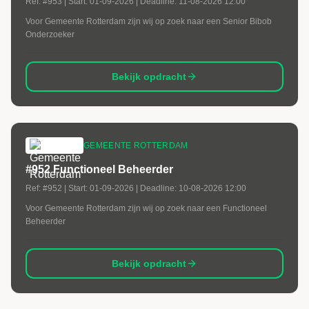
Ref:
#953
| Start:
01-09-2026
| Deadline:
11-08-2026 12:00
Voor Gemeente Rotterdam zijn wij op zoek naar een Senior Bibob
Onderzoeker
Bekijk opdracht
GEMEENTE ROTTERDAM
#952 Functioneel Beheerder
Ref:
#952
| Start:
01-09-2026
| Deadline:
10-08-2026 12:00
Voor Gemeente Rotterdam zijn wij op zoek naar een Functioneel
Beheerder
Bekijk opdracht