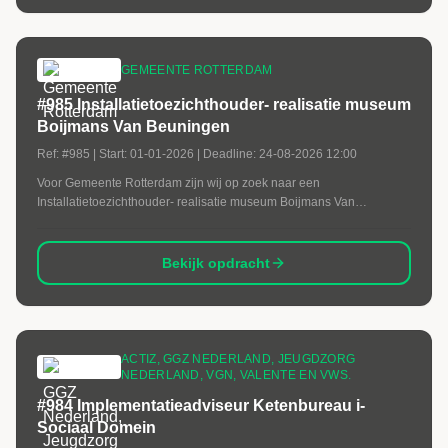
GEMEENTE ROTTERDAM
#985 Installatietoezichthouder- realisatie museum
Boijmans Van Beuningen
Ref:
#985
| Start:
01-01-2026
| Deadline:
24-08-2026 12:00
Voor Gemeente Rotterdam zijn wij op zoek naar een
Installatietoezichthouder- realisatie museum Boijmans Van
Beuningen
Bekijk opdracht
ACTIZ, GGZ NEDERLAND, JEUGDZORG
NEDERLAND, VGN, VALENTE EN VWS.
#984 Implementatieadviseur Ketenbureau i-
Sociaal Domein