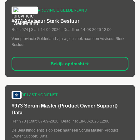
PROVINCIE GELDERLAND
#974 Adviseur Sterk Bestuur
Ref:
#974
| Start:
14-09-2026
| Deadline:
14-08-2026 12:00
Voor provincie Gelderland zijn wij op zoek naar een Adviseur Sterk
Bestuur
Bekijk opdracht
BELASTINGDIENST
#973 Scrum Master (Product Owner Support)
Data
Ref:
973
| Start:
07-09-2026
| Deadline:
18-08-2026 12:00
De Belastingdienst is op zoek naar een Scrum Master (Product
Owner Support) Data.