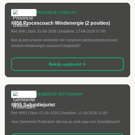
PROVINCIE UTRECHT
#956 Procescoach Windenergie (2 posities)
Ref:
956
| Start:
31-08-2026
| Deadline:
17-08-2026 07:00
Ben jij een ervaren verbinder die complexe participatieprocessen
rondom windenergie succesvol begeleidt?
Bekijk opdracht
GEMEENTE ROTTERDAM
#955 Subsidiejurist
Ref:
#955
| Start:
01-09-2026
| Deadline:
11-08-2026 12:00
Voor Gemeente Rotterdam zijn wij op zoek naar een Subsidiejurist