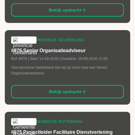
Bekijk opdracht
PROVINCIE GELDERLAND
#976 Senior Organisatieadviseur
Ref:
#976
| Start:
14-09-2026
| Deadline:
18-08-2026 12:00
Voor provincie Gelderland zijn wij op zoek naar een Senior
Organisatieadviseur
Bekijk opdracht
GEMEENTE ROTTERDAM
#975 Projectleider Facilitaire Dienstverlening