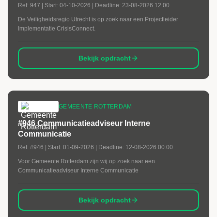
Ref:
947
| Start:
04-10-2026
| Deadline:
23-08-2026 12:00
De Veiligheidsregio Utrecht is op zoek naar een Projectleider
Implementatie CrisisConnect.
Bekijk opdracht
GEMEENTE ROTTERDAM
#946 Communicatieadviseur Interne
Communicatie
Ref:
#946
| Start:
01-09-2026
| Deadline:
12-08-2026 00:00
Voor Gemeente Rotterdam zijn wij op zoek naar een
Communicatieadviseur Interne Communicatie
Bekijk opdracht