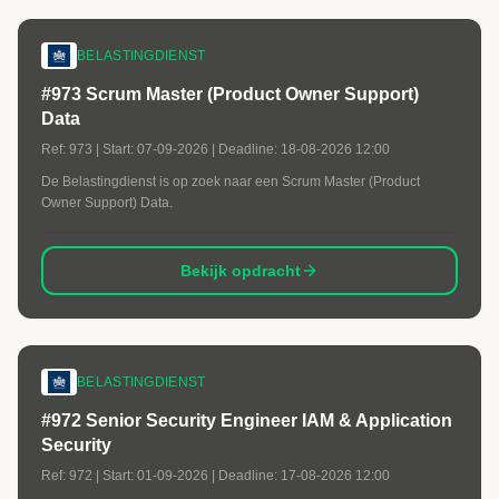
BELASTINGDIENST
#973 Scrum Master (Product Owner Support)
Data
Ref:
973
| Start:
07-09-2026
| Deadline:
18-08-2026 12:00
De Belastingdienst is op zoek naar een Scrum Master (Product
Owner Support) Data.
Bekijk opdracht
BELASTINGDIENST
#972 Senior Security Engineer IAM & Application
Security
Ref:
972
| Start:
01-09-2026
| Deadline:
17-08-2026 12:00