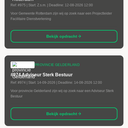
Ref:
#975
| Start:
Z.s.m.
| Deadline:
12-08-2026 12:00
Voor Gemeente Rotterdam zijn wij op zoek naar een Projectleider
Facilitaire Dienstverlening
Bekijk opdracht
PROVINCIE GELDERLAND
#974 Adviseur Sterk Bestuur
Ref:
#974
| Start:
14-09-2026
| Deadline:
14-08-2026 12:00
Voor provincie Gelderland zijn wij op zoek naar een Adviseur Sterk
Bestuur
Bekijk opdracht