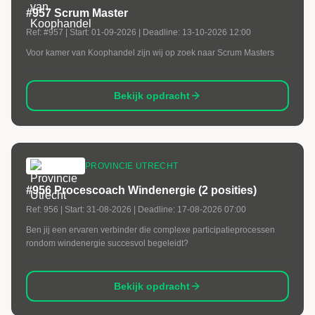
#957 Scrum Master
Ref:
#957
| Start:
01-09-2026
| Deadline:
13-10-2026 12:00
Voor kamer van Koophandel zijn wij op zoek naar Scrum Masters
Bekijk opdracht
PROVINCIE UTRECHT
#956 Procescoach Windenergie (2 posities)
Ref:
956
| Start:
31-08-2026
| Deadline:
17-08-2026 07:00
Ben jij een ervaren verbinder die complexe participatieprocessen
rondom windenergie succesvol begeleidt?
Bekijk opdracht