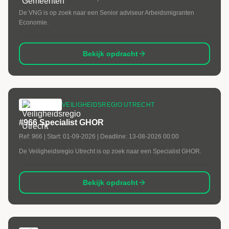
De VNG is op zoek naar een Senior adviseur Arbeidsmigranten
Economie.
Bekijk opdracht
VEILIGHEIDSREGIO UTRECHT
#966 Specialist GHOR
Ref:
966
| Start:
01-09-2026
| Deadline:
13-08-2026 00:00
De Veiligheidsregio Utrecht is op zoek naar een Specialist GHOR.
Bekijk opdracht