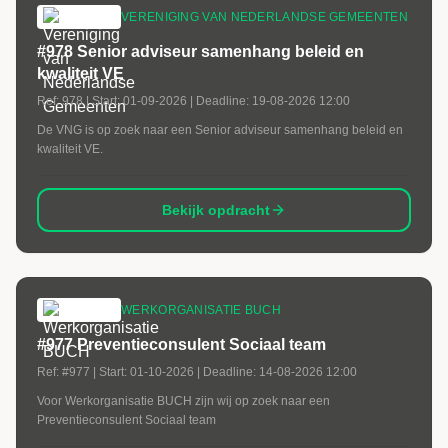
VERENIGING VAN NEDERLANDSE GEMEENTEN
#978 Senior adviseur samenhang beleid en
kwaliteit VE
Ref:
978
| Start:
01-09-2026
| Deadline:
19-08-2026 12:00
De VNG is op zoek naar een Senior adviseur samenhang beleid en
kwaliteit VE.
Bekijk opdracht
WERKORGANISATIE BUCH
#977 Preventieconsulent Sociaal team
Ref:
#977
| Start:
01-10-2026
| Deadline:
14-08-2026 12:00
Voor Werkorganisatie BUCH zijn wij op zoek naar een
Preventieconsulent Sociaal team