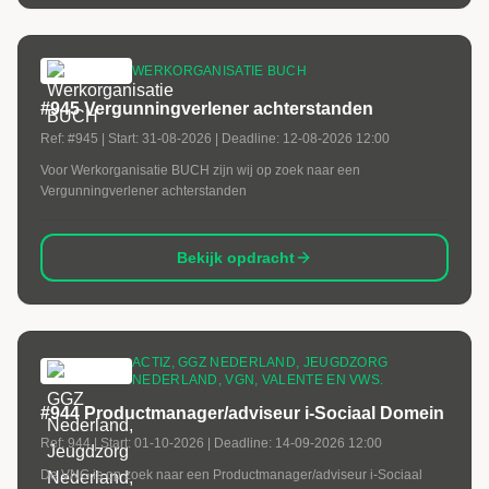
WERKORGANISATIE BUCH
#945 Vergunningverlener achterstanden
Ref:
#945
| Start:
31-08-2026
| Deadline:
12-08-2026 12:00
Voor Werkorganisatie BUCH zijn wij op zoek naar een
Vergunningverlener achterstanden
Bekijk opdracht
ACTIZ, GGZ NEDERLAND, JEUGDZORG
NEDERLAND, VGN, VALENTE EN VWS.
#944 Productmanager/adviseur i-Sociaal Domein
Ref:
944
| Start:
01-10-2026
| Deadline:
14-09-2026 12:00
De VNG is op zoek naar een Productmanager/adviseur i-Sociaal