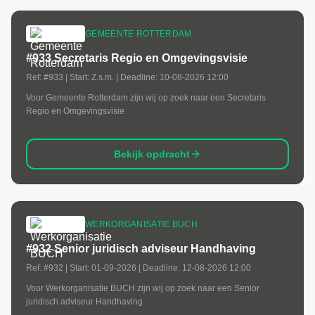
GEMEENTE ROTTERDAM
#933 Secretaris Regio en Omgevingsvisie
Ref:
#933
| Start:
Z.s.m.
| Deadline:
10-08-2026 12:00
Voor Gemeente Rotterdam zijn wij op zoek naar een Secretaris
Regio en Omgevingsvisie
Bekijk opdracht
WERKORGANISATIE BUCH
#932 Senior juridisch adviseur Handhaving
Ref:
#932
| Start:
01-09-2026
| Deadline:
12-08-2026 12:00
Voor Werkorganisatie BUCH zijn wij op zoek naar een Senior
juridisch adviseur Handhaving