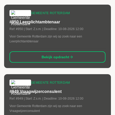
GEMEENTE ROTTERDAM
#950 Leerplichtambtenaar
Ref:
#950
| Start:
Z.s.m.
| Deadline:
10-08-2026 12:00
Voor Gemeente Rotterdam zijn wij op zoek naar een
Leerplichtambtenaar
Bekijk opdracht
GEMEENTE ROTTERDAM
#949 Vraagwijzerconsulent
Ref:
#949
| Start:
Z.s.m.
| Deadline:
10-08-2026 12:00
Voor Gemeente Rotterdam zijn wij op zoek naar een
Vraagwijzerconsulent