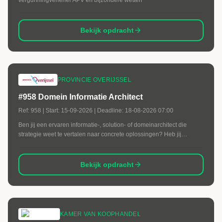
vergunningverlener APV en bijzondere wetten
Bekijk opdracht
PROVINCIE OVERIJSSEL
#958 Domein Informatie Architect
Ref:
958
| Start:
15-09-2026
| Deadline:
18-08-2026 07:00
Ben jij een ervaren informatie-, solution- of domeinarchitect die
strategie weet te vertalen naar concrete oplossingen? Heb jij
ervaring met complexe applicatielandschappen,
architectuurgovernance en digitale transformaties binnen de
overheid? Dan zijn wij op zoek naar jou.
Bekijk opdracht
KAMER VAN KOOPHANDEL