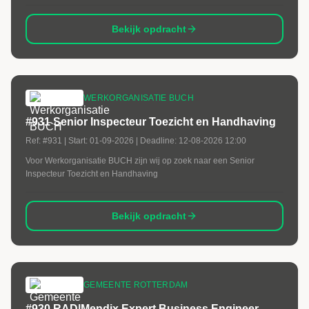
Bekijk opdracht
WERKORGANISATIE BUCH
#931 Senior Inspecteur Toezicht en Handhaving
Ref:
#931
| Start:
01-09-2026
| Deadline:
12-08-2026 12:00
Voor Werkorganisatie BUCH zijn wij op zoek naar een Senior
Inspecteur Toezicht en Handhaving
Bekijk opdracht
GEMEENTE ROTTERDAM
#930 RAD|Mendix Expert Business Engineer