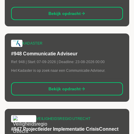
Bekijk opdracht
KADASTER
#948 Communicatie Adviseur
Ref:
948
| Start:
07-09-2026
| Deadline:
23-08-2026 00:00
Het Kadaster is op zoek naar een Communicatie Adviseur.
Bekijk opdracht
VEILIGHEIDSREGIO UTRECHT
#947 Projectleider Implementatie CrisisConnect