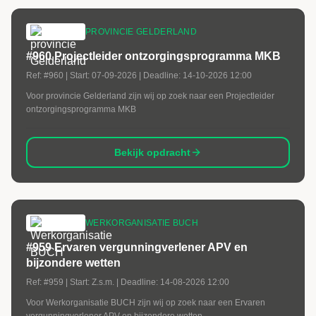
PROVINCIE GELDERLAND
#960 Projectleider ontzorgingsprogramma MKB
Ref:
#960
| Start:
07-09-2026
| Deadline:
14-10-2026 12:00
Voor provincie Gelderland zijn wij op zoek naar een Projectleider
ontzorgingsprogramma MKB
Bekijk opdracht
WERKORGANISATIE BUCH
#959 Ervaren vergunningverlener APV en
bijzondere wetten
Ref:
#959
| Start:
Z.s.m.
| Deadline:
14-08-2026 12:00
Voor Werkorganisatie BUCH zijn wij op zoek naar een Ervaren