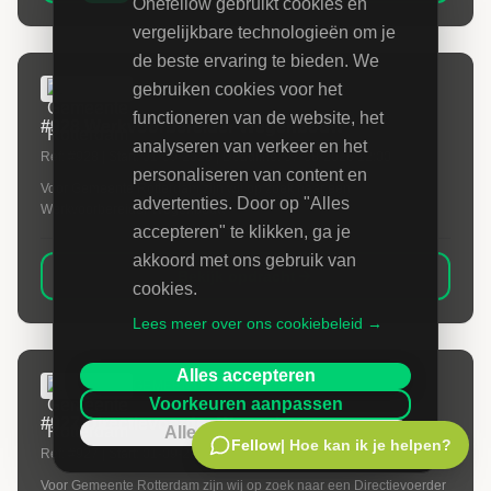
Onefellow gebruikt cookies en
vergelijkbare technologieën om je
de beste ervaring te bieden. We
gebruiken cookies voor het
GEMEENTE ROTTERDAM
functioneren van de website, het
#928 Werkvoorbereider Wegenbouw
analyseren van verkeer en het
Ref:
#928
| Start:
01-09-2026
| Deadline:
07-08-2026 12:00
personaliseren van content en
Voor Gemeente Rotterdam zijn wij op zoek naar een
advertenties. Door op "Alles
Werkvoorbereider Wegenbouw
accepteren" te klikken, ga je
akkoord met ons gebruik van
Bekijk opdracht
cookies.
Lees meer over ons cookiebeleid →
Alles accepteren
GEMEENTE ROTTERDAM
Voorkeuren aanpassen
#927 Directievoerder Wegenbouw
Alleen noodzakelijk
Fellow
| Hoe kan ik je helpen?
Ref:
#927
| Start:
01-09-2026
| Deadline:
07-08-2026 12:00
Voor Gemeente Rotterdam zijn wij op zoek naar een Directievoerder