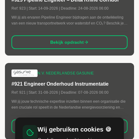
Ref:
923
| Start:
14-09-2026
| Deadline:
24-08-2026 06:00
Wil jij als ervaren Pipeline Engineer bijdragen aan de ontwikkeling
van een nieuw transportnetwerk voor waterstof en CO₂? Beschik je
over diepgaande kennis van hogedrukleidingsystemen en krijg je
energie van complexe ontwerpvraagstukken binnen
multidisciplinaire projecten? Dan is deze opdracht binnen de Delta
Bekijk opdracht
Rhine Corridor bij Gasunie een unieke kans.
N.V. NEDERLANDSE GASUNIE
#921 Engineer Onderhoud Instrumentatie
Ref:
921
| Start:
31-08-2026
| Deadline:
07-08-2026 06:00
Wil jij jouw technische expertise inzetten binnen een organisatie die
een cruciale rol speelt in de Nederlandse energievoorziening en
energietransitie? Heb jij ervaring met maintenance engineering,
assetmanagement, technische standaarden en kritische
veiligheidssystemen? En weet jij technische inhoud te verbinden
Bekijk opdracht
Wij gebruiken cookies 🍪
aan beleid, onderhoudsstrategieën en organisatiebrede
verbeteringen?