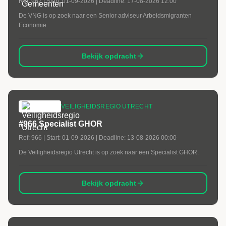
Ref:
967
| Start:
01-09-2026
| Deadline:
17-08-2026 12:00
De VNG is op zoek naar een Senior adviseur Arbeidsmigranten
Economie.
Bekijk opdracht
VEILIGHEIDSREGIO UTRECHT
#966 Specialist GHOR
Ref:
966
| Start:
01-09-2026
| Deadline:
13-08-2026 00:00
De Veiligheidsregio Utrecht is op zoek naar een Specialist GHOR.
Bekijk opdracht