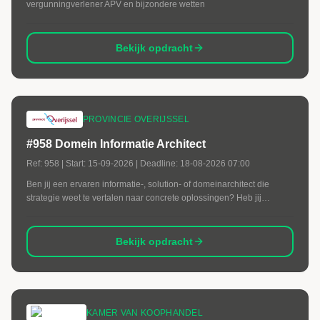
vergunningverlener APV en bijzondere wetten
Bekijk opdracht
PROVINCIE OVERIJSSEL
#958 Domein Informatie Architect
Ref:
958
| Start:
15-09-2026
| Deadline:
18-08-2026 07:00
Ben jij een ervaren informatie-, solution- of domeinarchitect die
strategie weet te vertalen naar concrete oplossingen? Heb jij
ervaring met complexe applicatielandschappen,
architectuurgovernance en digitale transformaties binnen de
overheid? Dan zijn wij op zoek naar jou.
Bekijk opdracht
KAMER VAN KOOPHANDEL