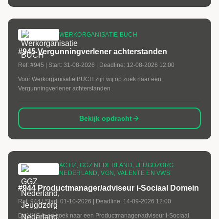
WERKORGANISATIE BUCH
#945 Vergunningverlener achterstanden
Ref:
#945
| Start:
31-08-2026
| Deadline:
12-08-2026 12:00
Voor Werkorganisatie BUCH zijn wij op zoek naar een
Vergunningverlener achterstanden
Bekijk opdracht
ACTIZ, GGZ NEDERLAND, JEUGDZORG
NEDERLAND, VGN, VALENTE EN VWS.
#944 Productmanager/adviseur i-Sociaal Domein
Ref:
944
| Start:
01-10-2026
| Deadline:
14-09-2026 12:00
De VNG is op zoek naar een Productmanager/adviseur i-Sociaal