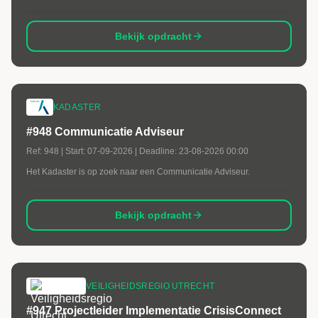
Bekijk opdracht
KADASTER
#948 Communicatie Adviseur
Ref:
948
| Start:
07-09-2026
| Deadline:
23-08-2026 00:00
Het Kadaster is op zoek naar een Communicatie Adviseur.
Bekijk opdracht
VEILIGHEIDSREGIO UTRECHT
#947 Projectleider Implementatie CrisisConnect