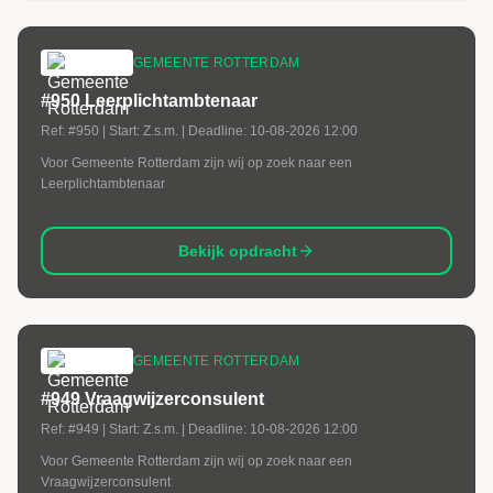
GEMEENTE ROTTERDAM
#950 Leerplichtambtenaar
Ref:
#950
| Start:
Z.s.m.
| Deadline:
10-08-2026 12:00
Voor Gemeente Rotterdam zijn wij op zoek naar een
Leerplichtambtenaar
Bekijk opdracht
GEMEENTE ROTTERDAM
#949 Vraagwijzerconsulent
Ref:
#949
| Start:
Z.s.m.
| Deadline:
10-08-2026 12:00
Voor Gemeente Rotterdam zijn wij op zoek naar een
Vraagwijzerconsulent