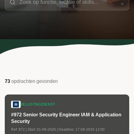
73
opdrachten
gevonden
BELASTINGDIENST
#972 Senior Security Engineer IAM & Application
Security
Ref:
972
| Start:
01-09-2026
| Deadline:
17-08-2026 12:00