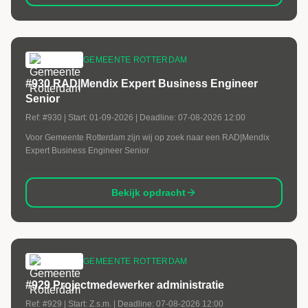
GEMEENTE ROTTERDAM
#930 RAD|Mendix Expert Business Engineer
Senior
Ref:
#930
| Start:
01-09-2026
| Deadline:
07-08-2026 12:00
Voor Gemeente Rotterdam zijn wij op zoek naar een RAD|Mendix
Expert Business Engineer Senior
Bekijk opdracht
GEMEENTE ROTTERDAM
#929 Projectmedewerker administratie
Ref:
#929
| Start:
Z.s.m.
| Deadline:
07-08-2026 12:00