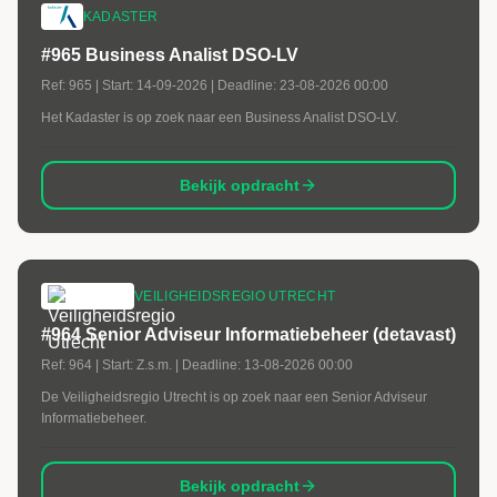
KADASTER
#965 Business Analist DSO-LV
Ref:
965
| Start:
14-09-2026
| Deadline:
23-08-2026 00:00
Het Kadaster is op zoek naar een Business Analist DSO-LV.
Bekijk opdracht
VEILIGHEIDSREGIO UTRECHT
#964 Senior Adviseur Informatiebeheer (detavast)
Ref:
964
| Start:
Z.s.m.
| Deadline:
13-08-2026 00:00
De Veiligheidsregio Utrecht is op zoek naar een Senior Adviseur
Informatiebeheer.
Bekijk opdracht