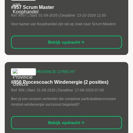
#957 Scrum Master
Ref:
#957
| Start:
01-09-2026
| Deadline:
13-10-2026 12:00
Voor kamer van Koophandel zijn wij op zoek naar Scrum Masters
Bekijk opdracht
PROVINCIE UTRECHT
#956 Procescoach Windenergie (2 posities)
Ref:
956
| Start:
31-08-2026
| Deadline:
17-08-2026 07:00
Ben jij een ervaren verbinder die complexe participatieprocessen
rondom windenergie succesvol begeleidt?
Bekijk opdracht