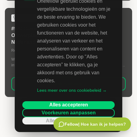
Onefellow gebruikt cookies en
vergelijkbare technologieën om je
de beste ervaring te bieden. We
N.V. NEDERLANDSE GASUNIE
gebruiken cookies voor het
#920 Constructiemanager Bouwteam &
functioneren van de website, het
Ontwerpfase – Waterstofnetwerk Zuidwest
analyseren van verkeer en het
Nederland
personaliseren van content en
Ref:
920
| Start:
30-09-2026
| Deadline:
03-09-2026 07:00
advertenties. Door op "Alles
Wil jij een sleutelrol spelen in één van de grootste energie-
accepteren" te klikken, ga je
infrastructuurprojecten van Nederland? Heb jij ruime ervaring binnen
de ondergrondse infrastructuur, leidingbouw of energieprojecten en
akkoord met ons gebruik van
krijg je energie van het beïnvloeden van ontwerpkeuzes voordat de
cookies.
uitvoering start? Dan is deze uitdagende opdracht bij Gasunie iets
Bekijk opdracht
voor jou.
Lees meer over ons cookiebeleid →
Alles accepteren
Voorkeuren aanpassen
Alleen noodzakelijk
Fellow
| Hoe kan ik je helpen?
KAMER VAN KOOPHANDEL
#919 Test Data Engineer