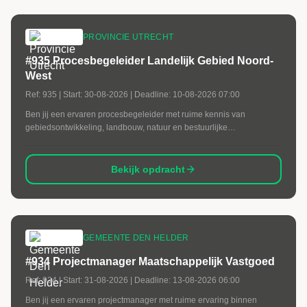
PROVINCIE UTRECHT
#935 Procesbegeleider Landelijk Gebied Noord-
West
Ref:
935
| Start:
30-08-2026
| Deadline:
10-08-2026 07:00
Ben jij een ervaren procesbegeleider met ruime kennis van
gebiedsontwikkeling, landbouw, natuur en bestuurlijke
samenwerking? Weet jij complexe belangen samen te brengen en
verschillende stakeholders te verbinden tot een gedragen aanpak?
Dan zijn wij op zoek naar jou.
Bekijk opdracht
GEMEENTE DEN HELDER
#934 Projectmanager Maatschappelijk Vastgoed
Ref:
934
| Start:
31-08-2026
| Deadline:
13-08-2026 06:00
Ben jij een ervaren projectmanager met ruime ervaring binnen