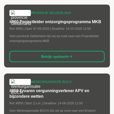
PROVINCIE GELDERLAND
#960 Projectleider ontzorgingsprogramma MKB
Ref:
#960
| Start:
07-09-2026
| Deadline:
14-10-2026 12:00
Voor provincie Gelderland zijn wij op zoek naar een Projectleider
ontzorgingsprogramma MKB
Bekijk opdracht
WERKORGANISATIE BUCH
#959 Ervaren vergunningverlener APV en
bijzondere wetten
Ref:
#959
| Start:
Z.s.m.
| Deadline:
14-08-2026 12:00
Voor Werkorganisatie BUCH zijn wij op zoek naar een Ervaren