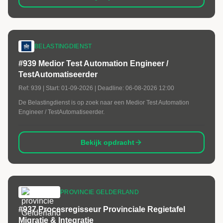
BELASTINGDIENST
#939 Medior Test Automation Engineer /
TestAutomatiseerder
Ref:
939
| Start:
01-09-2026
| Deadline:
06-08-2026 12:00
De Belastingdienst is op zoek naar een Medior Test Automation
Engineer / TestAutomatiseerder.
Bekijk opdracht
PROVINCIE GELDERLAND
#937 Procesregisseur Provinciale Regietafel
Migratie & Integratie