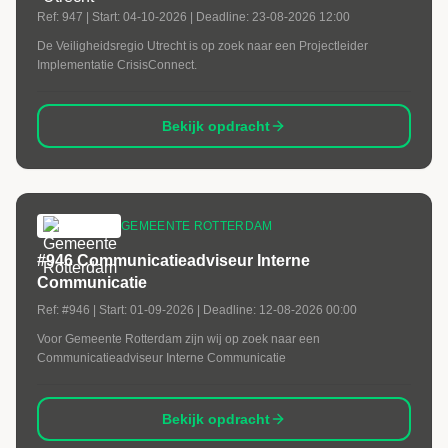
Ref:
947
| Start:
04-10-2026
| Deadline:
23-08-2026 12:00
De Veiligheidsregio Utrecht is op zoek naar een Projectleider
Implementatie CrisisConnect.
Bekijk opdracht
GEMEENTE ROTTERDAM
#946 Communicatieadviseur Interne
Communicatie
Ref:
#946
| Start:
01-09-2026
| Deadline:
12-08-2026 00:00
Voor Gemeente Rotterdam zijn wij op zoek naar een
Communicatieadviseur Interne Communicatie
Bekijk opdracht