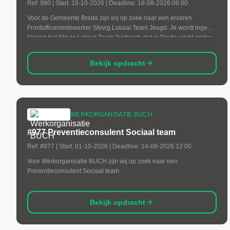
Ref:
980
| Start:
18-10-2026
| Deadline:
18-08-2026 06:00
Voor de Gemeente Breda zijn wij op zoek naar een ervaren
Frontofficemedewerker Stevig Lokaal Team Jeugd. Je wordt ingezet
binnen het Stevig Lokaal Team Zuidwest, dat in Breda werkt onder
de naam Wijs! Breda. In deze functie ben jij het eerste inhoudelijke
aanspreekpunt voor nieuwe aanvragen. Je beoordeelt hulpvragen,
Bekijk opdracht
voert triage uit en bepaalt welke ondersteuning of vervolgstap nodig
is. Daarmee vervul je een belangrijke rol aan de voorkant van de
gemeentelijke jeugdhulpverlening.
WERKORGANISATIE BUCH
#977 Preventieconsulent Sociaal team
Ref:
#977
| Start:
01-10-2026
| Deadline:
14-08-2026 12:00
Voor Werkorganisatie BUCH zijn wij op zoek naar een
Preventieconsulent Sociaal team
Bekijk opdracht