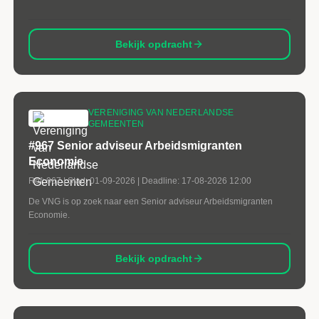
Bekijk opdracht
VERENIGING VAN NEDERLANDSE
GEMEENTEN
#967 Senior adviseur Arbeidsmigranten
Economie
Ref:
967
| Start:
01-09-2026
| Deadline:
17-08-2026 12:00
De VNG is op zoek naar een Senior adviseur Arbeidsmigranten
Economie.
Bekijk opdracht