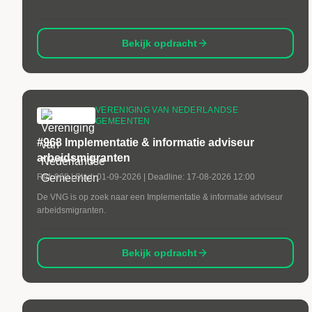
Bekijk opdracht
VERENIGING VAN NEDERLANDSE
GEMEENTEN
#968 Implementatie & informatie adviseur
arbeidsmigranten
Ref:
968
| Start:
01-09-2026
| Deadline:
17-08-2026 12:00
De VNG is op zoek naar een Implementatie & informatie adviseur
arbeidsmigranten.
Bekijk opdracht