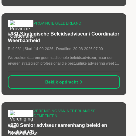
PROVINCIE GELDERLAND
#981 Strategische Beleidsadviseur / Coördinator
Weerbaarheid
Ref:
981
| Start:
14-09-2026
| Deadline:
20-08-2026 07:00
We zoeken daarom geen traditionele beleidsadviseur, maar een
ervaren strategisch professional die bestuurlijke advisering weet te
combineren met leiderschap, programmaregie en
resultaatgerichtheid.
Bekijk opdracht
VERENIGING VAN NEDERLANDSE
GEMEENTEN
#978 Senior adviseur samenhang beleid en
kwaliteit VE