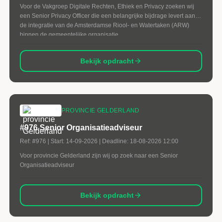
Voor de Vakgroep Digitale Rechten, Ethiek en Privacy zoeken wij
een Senior Privacy Officer die een belangrijke bijdrage levert aan
de integratie van de Amsterdamse Riool- en Watertaken (ARW)
binnen de gemeentelijke organisatie.
Bekijk opdracht
PROVINCIE GELDERLAND
#976 Senior Organisatieadviseur
Ref:
#976
| Start:
14-09-2026
| Deadline:
18-08-2026 12:00
Voor provincie Gelderland zijn wij op zoek naar een Senior
Organisatieadviseur
Bekijk opdracht