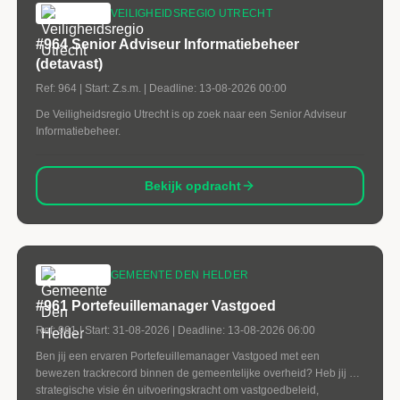
VEILIGHEIDSREGIO UTRECHT
#964 Senior Adviseur Informatiebeheer
(detavast)
Ref:
964
| Start:
Z.s.m.
| Deadline:
13-08-2026 00:00
De Veiligheidsregio Utrecht is op zoek naar een Senior Adviseur
Informatiebeheer.
Bekijk opdracht
GEMEENTE DEN HELDER
#961 Portefeuillemanager Vastgoed
Ref:
961
| Start:
31-08-2026
| Deadline:
13-08-2026 06:00
Ben jij een ervaren Portefeuillemanager Vastgoed met een
bewezen trackrecord binnen de gemeentelijke overheid? Heb jij de
strategische visie én uitvoeringskracht om vastgoedbeleid,