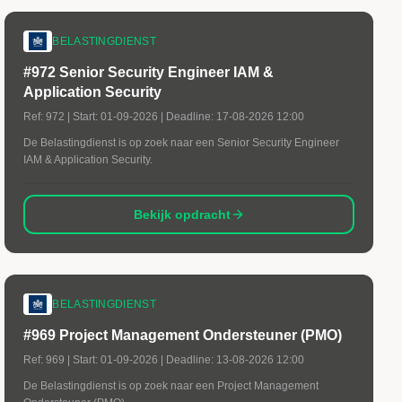
BELASTINGDIENST
#972 Senior Security Engineer IAM &
Application Security
Ref:
972
| Start:
01-09-2026
| Deadline:
17-08-2026 12:00
De Belastingdienst is op zoek naar een Senior Security Engineer
IAM & Application Security.
Bekijk opdracht
BELASTINGDIENST
#969 Project Management Ondersteuner (PMO)
Ref:
969
| Start:
01-09-2026
| Deadline:
13-08-2026 12:00
De Belastingdienst is op zoek naar een Project Management