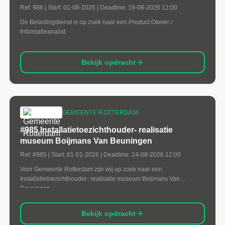
Ref:
988
| Start:
01-08-2026
| Deadline:
19-08-2026 12:00
De Belastingdienst is op zoek naar een Product Owner /
Informatieanalist.
Bekijk opdracht
GEMEENTE ROTTERDAM
#985 Installatietoezichthouder- realisatie
museum Boijmans Van Beuningen
Ref:
#985
| Start:
01-01-2026
| Deadline:
24-08-2026 12:00
Voor Gemeente Rotterdam zijn wij op zoek naar een
Installatietoezichthouder- realisatie museum Boijmans Van
Beuningen
Bekijk opdracht