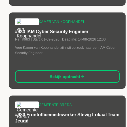
KAMER VAN KOOPHANDEL
#983 IAM Cyber Security Engineer
Ref:
#983
| Start:
01-09-2026
| Deadline:
14-08-2026 12:00
Voor Kamer van Koophandel zijn wij op zoek naar een IAM Cyber
Security Engineer
Bekijk opdracht
GEMEENTE BREDA
#980 Frontofficemedewerker Stevig Lokaal Team
Jeugd