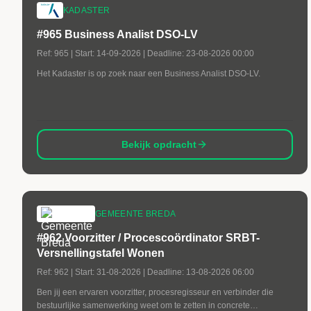
KADASTER
#965 Business Analist DSO-LV
Ref:
965
| Start:
14-09-2026
| Deadline:
23-08-2026 00:00
Het Kadaster is op zoek naar een Business Analist DSO-LV.
Bekijk opdracht
GEMEENTE BREDA
#962 Voorzitter / Procescoördinator SRBT-
Versnellingstafel Wonen
Ref:
962
| Start:
31-08-2026
| Deadline:
13-08-2026 06:00
Ben jij een ervaren voorzitter, procesregisseur en verbinder die
bestuurlijke samenwerking weet om te zetten in concrete