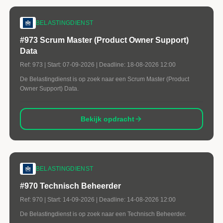
BELASTINGDIENST
#973 Scrum Master (Product Owner Support)
Data
Ref:
973
| Start:
07-09-2026
| Deadline:
18-08-2026 12:00
De Belastingdienst is op zoek naar een Scrum Master (Product
Owner Support) Data.
Bekijk opdracht
BELASTINGDIENST
#970 Technisch Beheerder
Ref:
970
| Start:
14-09-2026
| Deadline:
14-08-2026 12:00
De Belastingdienst is op zoek naar een Technisch Beheerder.