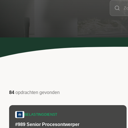
84
opdrachten
gevonden
BELASTINGDIENST
#989 Senior Procesontwerper