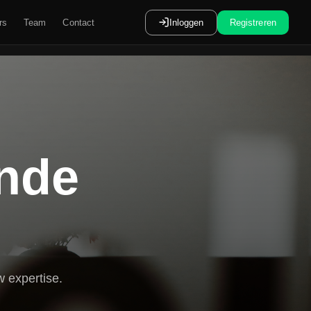
rs
Team
Contact
Inloggen
Registreren
ende
 expertise.