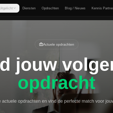
Uitgelicht
Diensten
Opdrachten
Blog / Nieuws
Kennis Partne
Actuele opdrachten
d jouw volg
opdracht
e actuele opdrachten en vind de perfecte match voor jouw