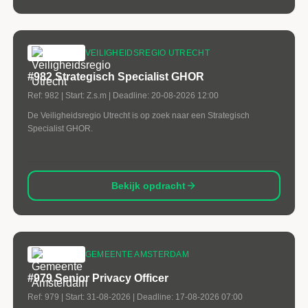
VEILIGHEIDSREGIO UTRECHT
#982 Strategisch Specialist GHOR
Ref:
982
| Start:
Z.s.m
| Deadline:
20-08-2026 12:00
De Veiligheidsregio Utrecht is op zoek naar een Strategisch
Specialist GHOR.
Bekijk opdracht
GEMEENTE AMSTERDAM
#979 Senior Privacy Officer
Ref:
979
| Start:
31-08-2026
| Deadline:
17-08-2026 07:00