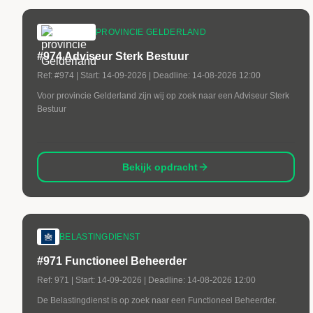
PROVINCIE GELDERLAND
#974 Adviseur Sterk Bestuur
Ref:
#974
| Start:
14-09-2026
| Deadline:
14-08-2026 12:00
Voor provincie Gelderland zijn wij op zoek naar een Adviseur Sterk
Bestuur
Bekijk opdracht
BELASTINGDIENST
#971 Functioneel Beheerder
Ref:
971
| Start:
14-09-2026
| Deadline:
14-08-2026 12:00
De Belastingdienst is op zoek naar een Functioneel Beheerder.