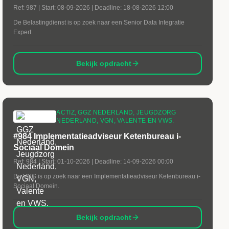
Ref:
987
| Start:
08-09-2026
| Deadline:
18-08-2026 12:00
De Belastingdienst is op zoek naar een Senior Data Integratie
Expert.
Bekijk opdracht
ACTIZ, GGZ NEDERLAND, JEUGDZORG
NEDERLAND, VGN, VALENTE EN VWS.
#984 Implementatieadviseur Ketenbureau i-
Sociaal Domein
Ref:
984
| Start:
01-10-2026
| Deadline:
14-09-2026 00:00
De VNG is op zoek naar een Implementatieadviseur Ketenbureau i-
Sociaal Domein.
Bekijk opdracht