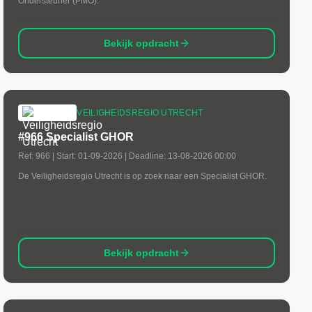
Ondersteuner (PMO).
Bekijk opdracht
VEILIGHEIDSREGIO UTRECHT
#966 Specialist GHOR
Ref:
966
| Start:
01-09-2026
| Deadline:
13-08-2026 00:00
De Veiligheidsregio Utrecht is op zoek naar een Specialist GHOR.
Bekijk opdracht