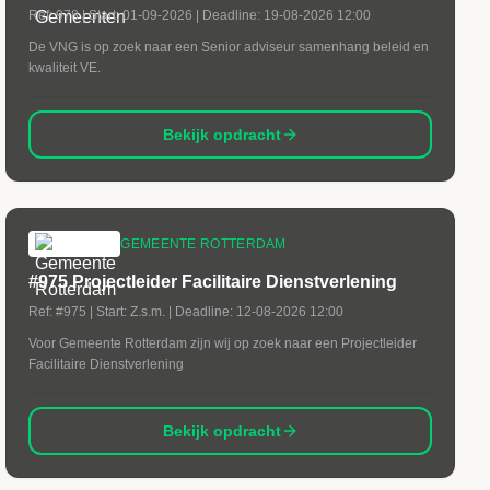
Ref:
978
| Start:
01-09-2026
| Deadline:
19-08-2026 12:00
De VNG is op zoek naar een Senior adviseur samenhang beleid en
kwaliteit VE.
Bekijk opdracht
GEMEENTE ROTTERDAM
#975 Projectleider Facilitaire Dienstverlening
Ref:
#975
| Start:
Z.s.m.
| Deadline:
12-08-2026 12:00
Voor Gemeente Rotterdam zijn wij op zoek naar een Projectleider
Facilitaire Dienstverlening
Bekijk opdracht