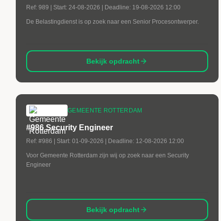
Ref:
989
| Start:
24-08-2026
| Deadline:
19-08-2026 12:00
De Belastingdienst is op zoek naar een Senior Procesontwerper.
Bekijk opdracht
GEMEENTE ROTTERDAM
#986 Security Engineer
Ref:
#986
| Start:
01-09-2026
| Deadline:
12-08-2026 12:00
Voor Gemeente Rotterdam zijn wij op zoek naar een Security
Engineer
Bekijk opdracht